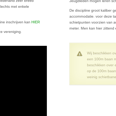
Nederland zeer breed
Jeugdleden mogen leren schi
lechts met enkele
De discipline groot kaliber
accommodatie. voor deze ta
ine inschrijven kan
HIER
schietpunten voorzien van a
meter. Men kan hier zittend
e vereniging.
Wij beschikken o
een 100m baan me
beschikken over 
op de 100m baan i
weinig schietban