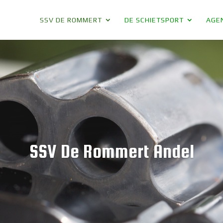
SSV DE ROMMERT
DE SCHIETSPORT
AGE
lg SSV De Rommert op Instagr
Volgen