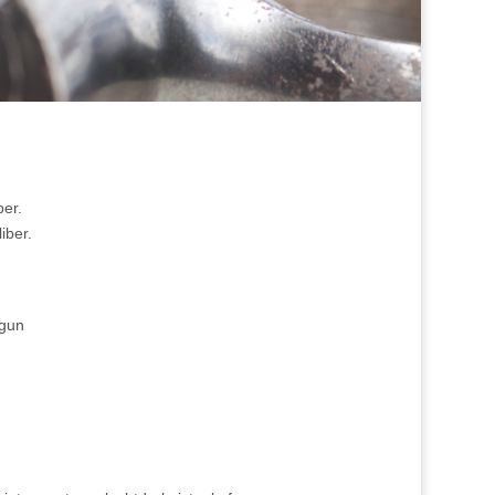
ber.
iber.
tgun